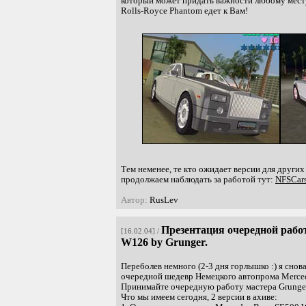
который может придать важности любому месту,
Rolls-Royce Phantom едет к Вам!
Тем неменее, те кто ожидает версии для других 
продолжаем наблюдать за работой тут:
NFSCars
Автор:
RusLev
Презентация очередной рабо
[16.02.04] /
W126 by Grunger.
Переболев немного (2-3 дня горлышко :) я снов
очередной шедевр Немецкого автопрома Merce
Принимайте очередную работу мастера Grunger'
Что мы имеем сегодня, 2 версии в ахиве: