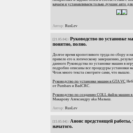
качаем и устанавливаем только лучшие авто дл
Автор:
RusLev
Руководство по установке м
[21.05.04] /
понятно, полно.
Долгое время кропотливого труда по сбору и 
привело его к логическому завершению, резуль
данного Руководства по установке машин в игр
подробно описаны все процедуры установки м
Чтож много текста смотрите сами, что вышло.
Руководство по установке машин в GTA VC
Неб
от Pumbars и BadCRC.
Руководство по созданию COLL файла машин 
Макарову Александру aka Малыш.
Автор:
RusLev
Анонс предстоящей работы, 
[15.05.04] /
начатого.