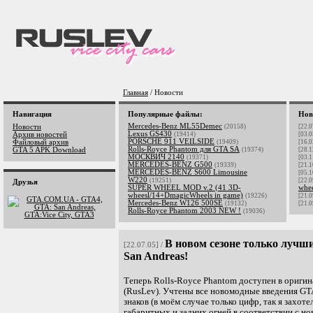
Главная
/ Новости
Навигация
Популярные файлы:
Нов
Mercedes-Benz ML55Demec
Новости
(20158)
[22.0
Lexus GS430
Архив новостей
(19414)
[03.0
PORSCHE 911 VEILSIDE
Файловый архив
(19409)
[16.0
Rolls-Royce Phantom для GTA SA
GTA 5 APK Download
(19374)
[28.1
МОСКВИЧ 2140
(19371)
[03.1
MERCEDES-BENZ G500
(19339)
[21.1
MERCEDES-BENZ S600 Limousine
[05.1
W220
(19251)
[22.0
Друзья
SUPER WHEEL MOD v.2 (41 3D-
whe
wheesl/14+DmagicWheels in game)
(19226)
[21.0
Mercedes-Benz W126 500SE
(19132)
[21.0
Rolls-Royce Phantom 2003 NEW !
(19036)
В новом сезоне только лучш
[22.07.05] /
San Andreas!
Теперь Rolls-Royce Phantom доступен в оригин
(RusLev). Учтены все новомодные введения GT
знаков (в моём случае только цифр, так я захот
габаритных и задних огней в соответствии с нов