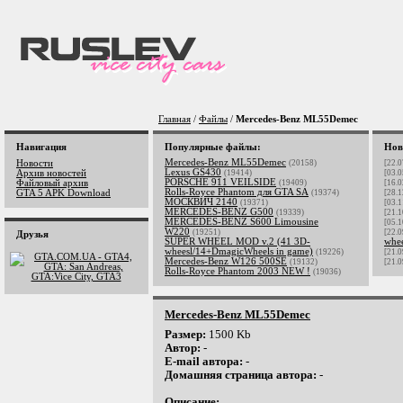
Главная
/
Файлы
/
Mercedes-Benz ML55Demec
Навигация
Популярные файлы:
Нов
Mercedes-Benz ML55Demec
Новости
(20158)
[22.0
Lexus GS430
Архив новостей
(19414)
[03.0
PORSCHE 911 VEILSIDE
Файловый архив
(19409)
[16.0
Rolls-Royce Phantom для GTA SA
GTA 5 APK Download
(19374)
[28.1
МОСКВИЧ 2140
(19371)
[03.1
MERCEDES-BENZ G500
(19339)
[21.1
MERCEDES-BENZ S600 Limousine
[05.1
W220
(19251)
[22.0
Друзья
SUPER WHEEL MOD v.2 (41 3D-
whe
wheesl/14+DmagicWheels in game)
(19226)
[21.0
Mercedes-Benz W126 500SE
(19132)
[21.0
Rolls-Royce Phantom 2003 NEW !
(19036)
Mercedes-Benz ML55Demec
Размер:
1500 Kb
Автор:
-
E-mail автора:
-
Домашняя страница автора:
-
Описание: